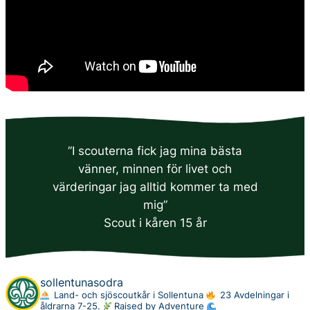
”I scouterna fick jag mina bästa
vänner, minnen för livet och
värderingar jag alltid kommer ta med
mig”
Scout i kåren 15 år
sollentunasodra
Land- och sjöscoutkår i Sollentuna
23 Avdelningar i
åldrarna 7-25.
Raised by Adventure