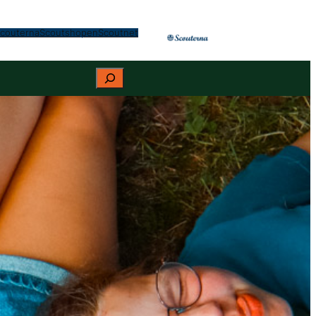
couterna
Scoutshopen
Scoutnet
S
ö
k