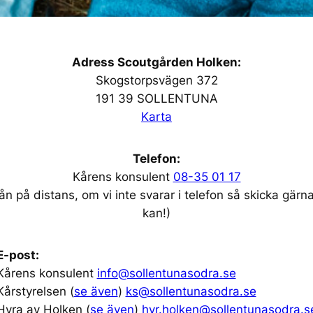
Adress Scoutgården Holken:
Skogstorpsvägen 372
191 39 SOLLENTUNA
Karta
Telefon:
Kårens konsulent
08-35 01 17
ån på distans, om vi inte svarar i telefon så skicka gärna 
kan!)
E-post:
Kårens konsulent
info@sollentunasodra.se
Kårstyrelsen
(
se även
)
ks@sollentunasodra.se
Hyra av Holken
(
se även
)
hyr.holken@sollentunasodra.s