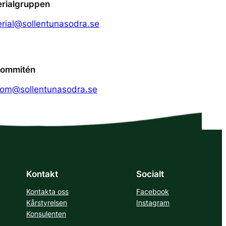
rialgruppen
rial@sollentunasodra.se
kommitén
om@sollentunasodra.se
Kontakt
Socialt
Kontakta oss
Facebook
Kårstyrelsen
Instagram
Konsulenten