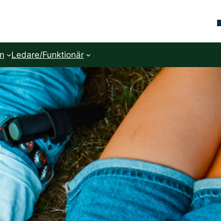
S
n
Ledare/Funktionär
t