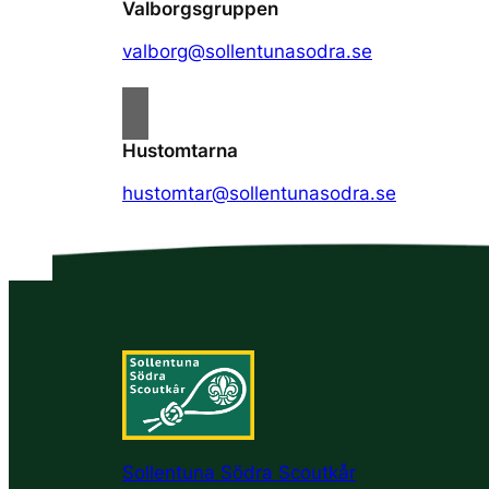
Valborgsgruppen
valborg@sollentunasodra.se
Hustomtarna
hustomtar@sollentunasodra.se
Sollentuna Södra Scoutkår