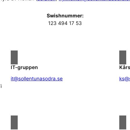
Swishnummer:
123 494 17 53
IT-gruppen
Kårs
it@sollentunasodra.se
ks@s
i