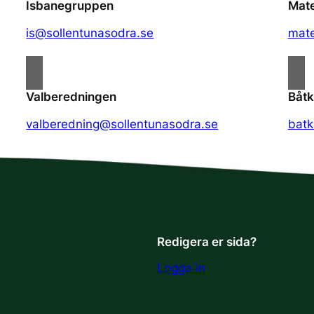
Isbanegruppen
Mate
is@sollentunasodra.se
mate
Valberedningen
Båt
valberedning@sollentunasodra.se
batk
Redigera er sida?
Logga in