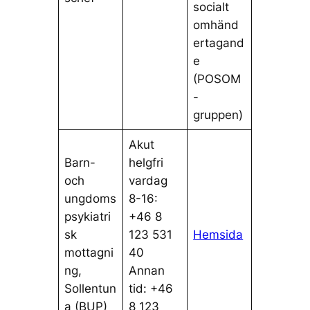
socialt
omhänd
ertagand
e
(POSOM
-
gruppen)
Akut
Barn-
helgfri
och
vardag
ungdoms
8-16:
psykiatri
+46 8
sk
123 531
Hemsida
mottagni
40
ng,
Annan
Sollentun
tid: +46
a (BUP)
8 123