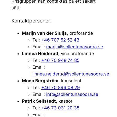
Krisgruppen kan kontaktas på ett säkert
sätt.
Kontaktpersoner:
Marijn van der Sluijs
, ordförande
Tel:
+46 707 52 52 43
Email:
marijn@sollentunasodra.se
Linnea Neiderud
, vice ordförande
Tel:
+46 70 948 74 85
Email:
linnea.neiderud@sollentunasodra.se
Mona Bergström
, konsulent
Tel:
+46 70 896 08 29
Email:
info@sollentunasodra.se
Patrik Sellstedt
, kassör
Tel:
+46 73 031 20 35
Email: