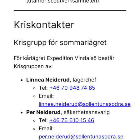
(utanför scoutverksamheten)
Kriskontakter
Krisgrupp för sommarlägret
För kårlägret Expedition Vindalsö består
Krisgruppen av:
Linnea Neiderud
, lägerchef
Tel:
+46 70 948 74 85
Email:
linnea.neiderud@sollentunasodra.se
Per Neiderud
, säkerhetsansvarig
Tel:
+46 76 610 15 46
Email:
per.neiderud@sollentunasodra.se