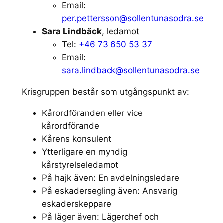
Email:
per.pettersson@sollentunasodra.se
Sara Lindbäck
, ledamot
Tel:
+46 73 650 53 37
Email:
sara.lindback@sollentunasodra.se
Krisgruppen består som utgångspunkt av:
Kårordföranden eller vice
kårordförande
Kårens konsulent
Ytterligare en myndig
kårstyrelseledamot
På hajk även: En avdelningsledare
På eskadersegling även: Ansvarig
eskaderskeppare
På läger även: Lägerchef och