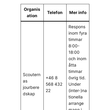
Organis
Telefon
Mer info
ation
Respons
inom fyra
timmar
8:00-
18:00
och inom
åtta
timmar
Scoutern
+46 8
övrig tid.
as
568 432
Under
jourbere
22
(inter-)na
dskap
tionella
arrange
mang i