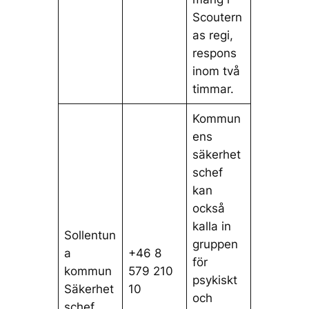
Scoutern
as regi,
respons
inom två
timmar.
Kommun
ens
säkerhet
schef
kan
också
kalla in
Sollentun
gruppen
a
+46 8
för
kommun
579 210
psykiskt
Säkerhet
10
och
schef