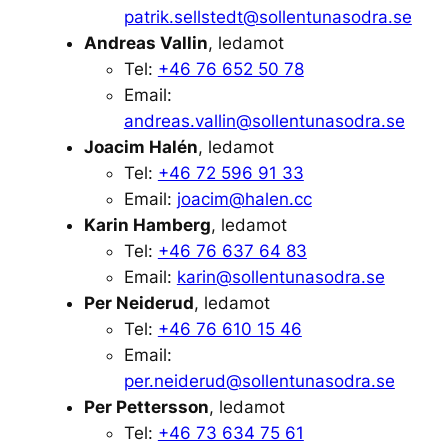
patrik.sellstedt@sollentunasodra.se
Andreas Vallin
, ledamot
Tel:
+46 76 652 50 78
Email:
andreas.vallin@sollentunasodra.se
Joacim Halén
, ledamot
Tel:
+46 72 596 91 33
Email:
joacim@halen.cc
Karin Hamberg
, ledamot
Tel:
+46 76 637 64 83
Email:
karin@sollentunasodra.se
Per Neiderud
, ledamot
Tel:
+46 76 610 15 46
Email:
per.neiderud@sollentunasodra.se
Per Pettersson
, ledamot
Tel:
+46 73 634 75 61